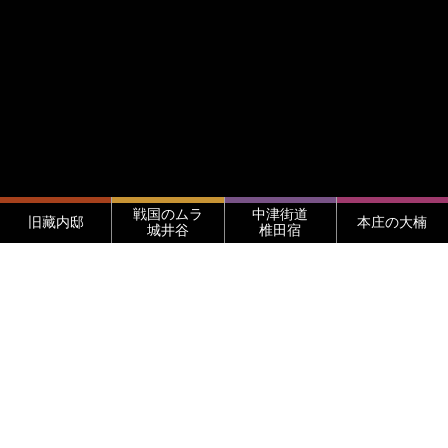
戦国のムラ
中津街道
旧藏内邸
本庄の大楠
城井谷
椎田宿