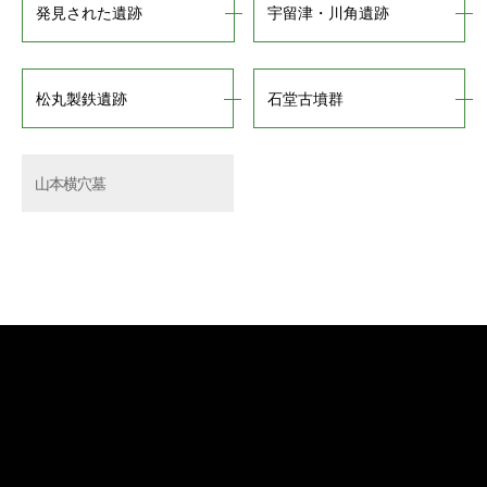
発見された遺跡
宇留津・川角遺跡
松丸製鉄遺跡
石堂古墳群
山本横穴墓