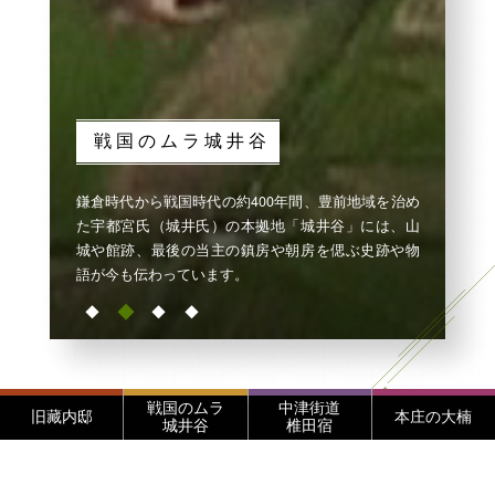
戦国のムラ城井谷
鎌倉時代から戦国時代の約400年間、豊前地域を治め
た宇都宮氏（城井氏）の本拠地「城井谷」には、山
城や館跡、最後の当主の鎮房や朝房を偲ぶ史跡や物
語が今も伝わっています。
戦国のムラ
中津街道
旧藏内邸
本庄の大楠
城井谷
椎田宿