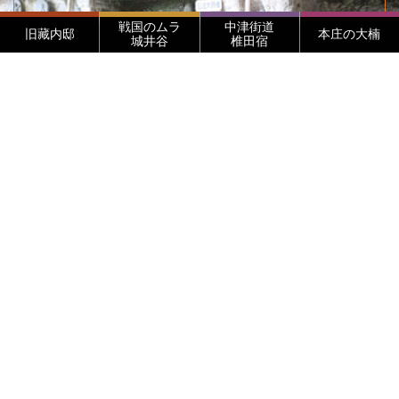
戦国のムラ
中津街道
旧藏内邸
本庄の大楠
城井谷
椎田宿
信仰
修験道の遺跡や、お堂の仏様、石塔など祈りの文化を伝え
ます。
詳しく見る
史跡・みどころをチェック
地図から探す