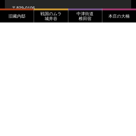
〒829-0106
戦国のムラ
中津街道
福岡県築上町大字船迫1342-22 船迫窯跡公園
旧藏内邸
本庄の大楠
城井谷
椎田宿
TEL・FAX 0930-52-3771
≫ お問い合わせ
旧藏内邸
〒829-0115
福岡県築上郡築上町大字上深野396
TEL・FAX 0930-52-2530
≫ お問い合わせ
築上町歴史民俗資料館
（木曜日のみ開館）