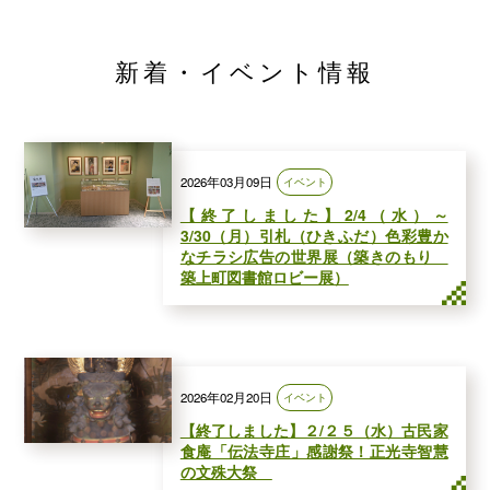
新着・イベント情報
2026年03月09日
イベント
【終了しました】2/4（水）～
3/30（月）引札（ひきふだ）色彩豊か
なチラシ広告の世界展（築きのもり
築上町図書館ロビー展）
2026年02月20日
イベント
【終了しました】２/２５（水）古民家
食庵「伝法寺庄」感謝祭！正光寺智慧
の文殊大祭