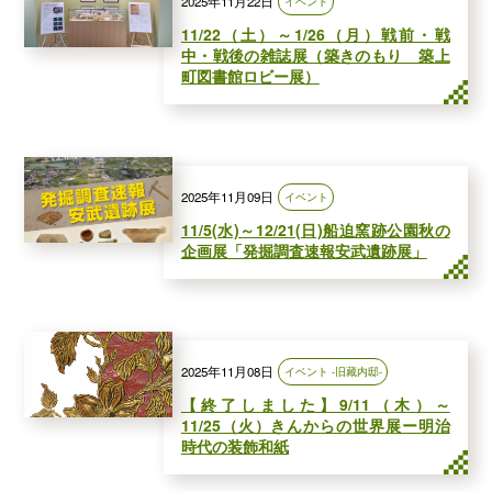
2025年11月22日
イベント
11/22（土）～1/26（月）戦前・戦
中・戦後の雑誌展（築きのもり 築上
町図書館ロビー展）
2025年11月09日
イベント
11/5(水)～12/21(日)船迫窯跡公園秋の
企画展「発掘調査速報安武遺跡展」
2025年11月08日
イベント -旧藏内邸-
【終了しました】9/11（木）～
11/25（火）きんからの世界展ー明治
時代の装飾和紙