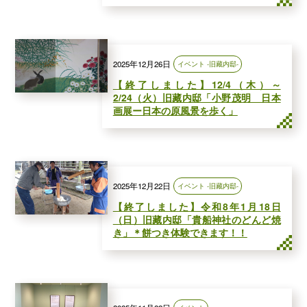
2025年12月26日
イベント -旧藏内邸-
【終了しました】12/4（木）～
2/24（火）旧藏内邸「小野茂明 日本
画展ー日本の原風景を歩く」
2025年12月22日
イベント -旧藏内邸-
【終了しました】令和8年1月18日
（日）旧藏内邸「貴船神社のどんど焼
き」＊餅つき体験できます！！