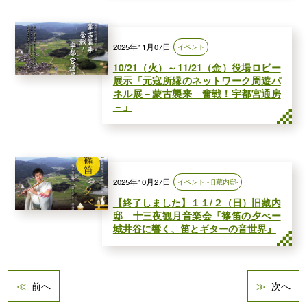
2025年11月07日
イベント
10/21（火）～11/21（金）役場ロビー
展示「元寇所縁のネットワーク周遊パ
ネル展－蒙古襲来 奮戦！宇都宮通房
－」
2025年10月27日
イベント -旧藏内邸-
【終了しました】１１/２（日）旧藏内
邸 十三夜観月音楽会『篠笛の夕べー
城井谷に響く、笛とギターの音世界』
前へ
次へ