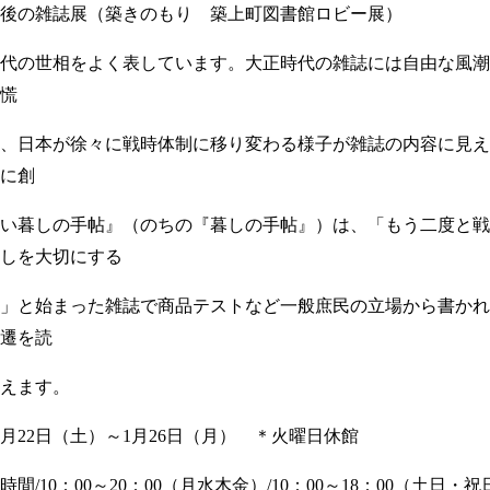
後の雑誌展（築きのもり 築上町図書館ロビー展）
代の世相をよく表しています。大正時代の雑誌には自由な風潮
慌
、日本が徐々に戦時体制に移り変わる様子が雑誌の内容に見え
に創
い暮しの手帖』（のちの『暮しの手帖』）は、「
もう二度と戦
しを大切にする
」と始まった雑誌で商品テストなど一般庶民の立場から書かれ
遷を読
えます。
月
22
日（土）～
1
月
26
日（月） ＊火曜日休館
間
/10
：
00
～
20
：
00
（月水木金）
/10
：
00
～
18
：
00
（土日・祝