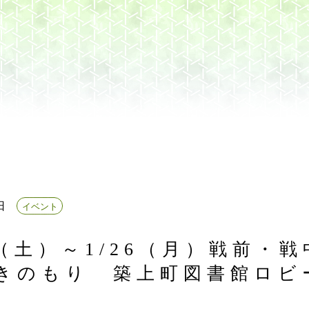
日
イベント
22（土）～1/26（月）戦前・
きのもり 築上町図書館ロビ