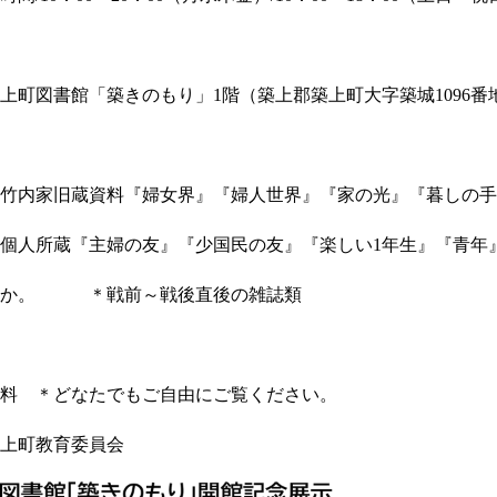
上町図書館「築きのもり」
1
階（築上郡築上町大字築城
1096
番
竹内家旧蔵資料『婦女界』『婦人世界』『家の光』『暮しの手
主婦の友』『少国民の友』『楽しい
1
年生』『青年
戦前～戦後直後の雑誌類
料 ＊どなたでもご自由にご覧ください。
上町教育委員会