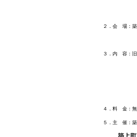
２．会 場：築
３．内 容：旧
個人所蔵『
か。 ＊
４．料 金：無
５．主 催：築