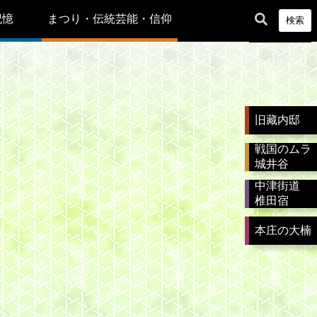
記憶
まつり・伝統芸能・信仰
検索
旧藏内邸
戦国のムラ
城井谷
中津街道
椎田宿
本庄の大楠