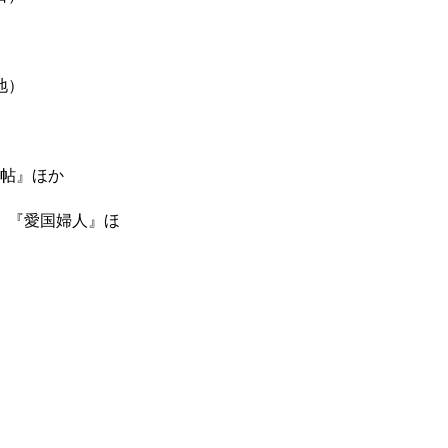
地）
帖』ほか
』『愛国婦人』ほ