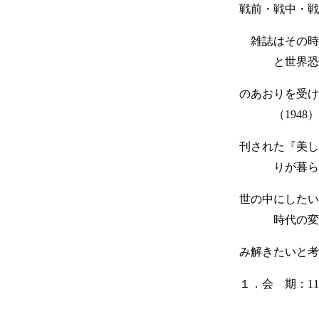
戦前・戦中・戦
雑誌はその時
と世界恐
の
あ
おりを受け
（
1948
）
刊さ
れ
た『美し
りが暮ら
世の
中
にしたい
時代の変
み解き
た
いと考
１．会 期：
11
時