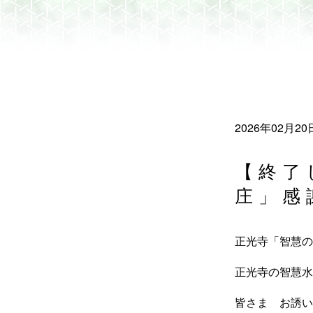
2026年02月20
【終了
庄」感
正光寺「
智慧の
正光寺の智慧水
皆さま お誘い