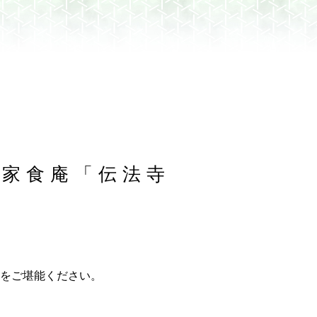
民家食庵「伝法寺
祭
をご堪能ください。