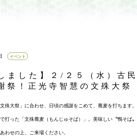
日
イベント
しました】２/２５（水）古
謝祭！正光寺智慧の文殊大
文殊大祭」に合わせ、日頃の感謝をこめて、蕎麦を打ちます。
で打った「文殊蕎麦（もんじゅそば）」。美味しい〝鴨そば〟
あわせの上、ご来場ください。