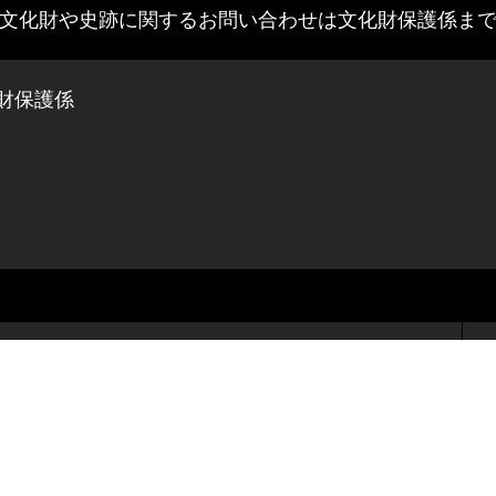
文化財や史跡に関するお問い合わせは
文化財保護係ま
財保護係
築上町歴史民俗資料館
（木曜日のみ開館）
〒829-0301
〒
福岡県築上郡築上町大字椎田1646
福
TEL 0930-56-1575
T