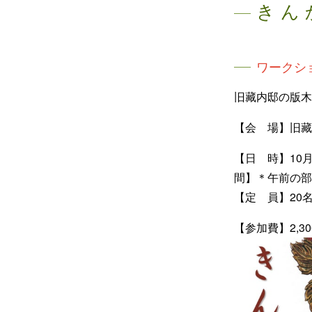
きん
ワークシ
旧藏内邸の版木
【会 場】旧
【日
間】＊午前の部 
【定 員】2
【参加費】2,30