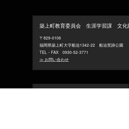
築上町教育委員会 生涯学習課
文化
〒829-0106
福岡県築上町大字船迫1342-22 船迫窯跡公園
TEL・FAX 0930-52-3771
≫ お問い合わせ
旧藏内邸
〒829-0115
福岡県築上郡築上町大字上深野396
TEL・FAX 0930-52-2530
≫ お問い合わせ