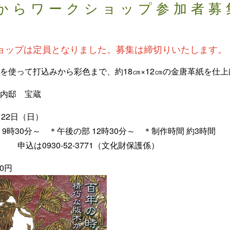
からワークショップ参加者
ョップは定員となりました。募集は締切りいたします。
を使って打込みから彩色まで、約18㎝×12㎝の金唐革紙を仕
藏内邸 宝蔵
 時】10月22
9時30分～ ＊午後の部 12時30分～ ＊制作時間 約3時間
0名 申込は
0930-52-3771（文化財保護係
0円