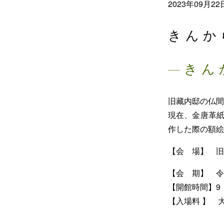
2023年09月22
きんか
きん
旧藏内邸の仏間
現在、金唐革
作した際の額絵
【会 場】 旧藏
【会 期】 令
【開館時間】9：
【入場料 】 大