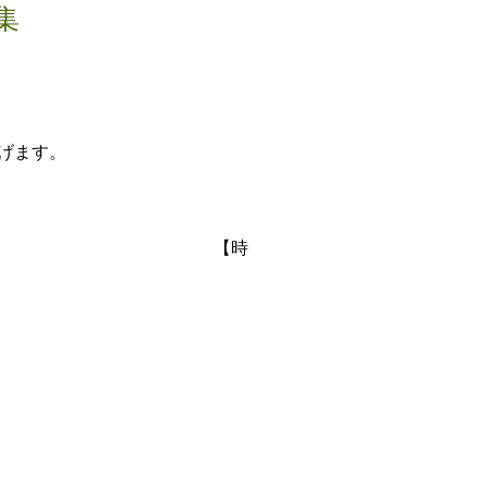
募集
上げます。
日（日）
【時
）