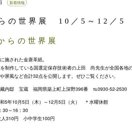
日
新着情報
らの世界展 10／5～12／5
からの世界展
に施された金唐革紙。
紙を制作している国選定保存技術者の上田 尚先生が全国各地
や屏風など合計32点を公開します。
ぜひご覧ください。
内邸 宝蔵 福岡県築上町上深野396番 ℡0930-52-2530
和5年10月5日（木）～12月5日（火） ＊水曜休館
30～16：30
人310円 小中学生100円