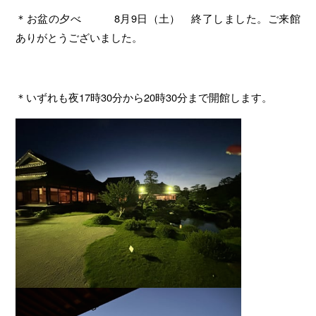
8
9
＊お盆の夕べ
月
日（土） 終了しました。ご来館
ありがとうございました。
17
30
20
30
＊いずれも夜
時
分から
時
分まで開館します。