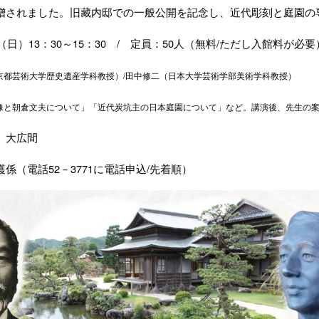
贈されました。旧藏内邸での一般公開を記念し、近代彫刻と庭園の
13
30
15
30
/
50
/
（日）
：
～
：
定員：
人（無料
ただし入館料が必要
/
京都芸術大学歴史遺産学科教授）
田中修二（日本大学芸術学部美術学科教授）
像と朝倉文夫について」「近代炭坑主の日本庭園について」など。講演後、先生の
 大広間
52
3771
/
護係（電話
－
に電話申込
先着順）