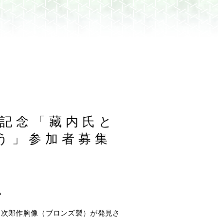
開記念「藏内氏と
う」参加者募集
込
内次郎作胸像（ブロンズ製）が発見さ