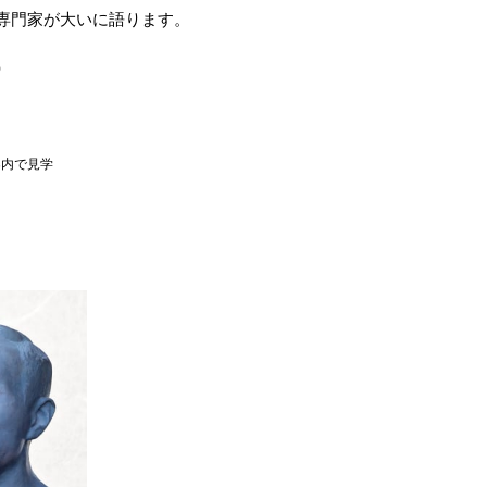
専門家が大いに語ります。
）
案内で見学