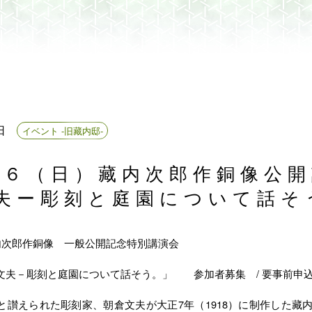
日
イベント -旧藏内邸-
２６（日）藏内次郎作銅像公
夫ー彫刻と庭園について話そ
内次郎作銅像 一般公開記念特別講演会
/
文夫－彫刻と庭園について話そう。」 参加者募集
要事前申
7
1918
讃えられた彫刻家、朝倉文夫が大正
年（
）に制作した藏