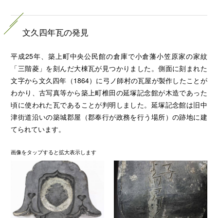
文久四年瓦の発見
平成25年、築上町中央公民館の倉庫で小倉藩小笠原家の家紋
「三階菱」を刻んだ大棟瓦が見つかりました。側面に刻まれた
文字から文久四年（1864）に弓ノ師村の瓦屋が製作したことが
わかり、古写真等から築上町椎田の延塚記念館が木造であった
頃に使われた瓦であることが判明しました。延塚記念館は旧中
津街道沿いの築城郡屋（郡奉行が政務を行う場所）の跡地に建
てられています。
画像を
タップ
すると拡大表示します