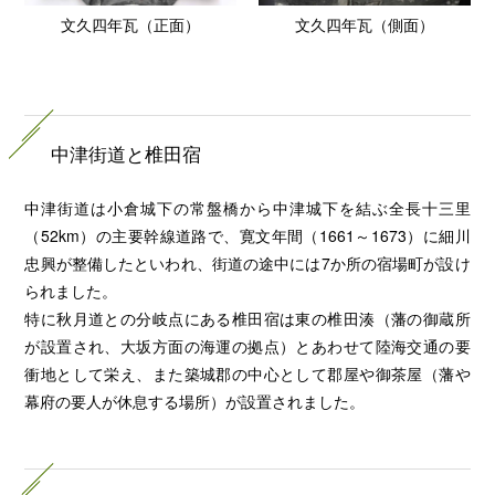
文久四年瓦（正面）
文久四年瓦（側面）
中津街道と椎田宿
中津街道は小倉城下の常盤橋から中津城下を結ぶ全長十三里
（52km）の主要幹線道路で、寛文年間（1661～1673）に細川
忠興が整備したといわれ、街道の途中には7か所の宿場町が設け
られました。
特に秋月道との分岐点にある椎田宿は東の椎田湊（藩の御蔵所
が設置され、大坂方面の海運の拠点）とあわせて陸海交通の要
衝地として栄え、また築城郡の中心として郡屋や御茶屋（藩や
幕府の要人が休息する場所）が設置されました。