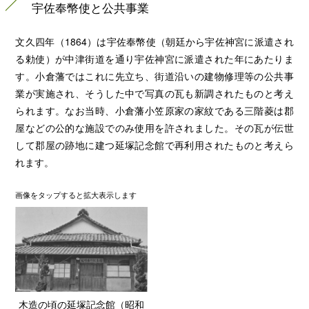
宇佐奉幣使と公共事業
文久四年（1864）は宇佐奉幣使（朝廷から宇佐神宮に派遣され
る勅使）が中津街道を通り宇佐神宮に派遣された年にあたりま
す。小倉藩ではこれに先立ち、街道沿いの建物修理等の公共事
業が実施され、そうした中で写真の瓦も新調されたものと考え
られます。なお当時、小倉藩小笠原家の家紋である三階菱は郡
屋などの公的な施設でのみ使用を許されました。その瓦が伝世
して郡屋の跡地に建つ延塚記念館で再利用されたものと考えら
れます。
画像を
タップ
すると拡大表示します
木造の頃の延塚記念館（昭和